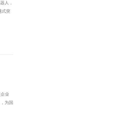
机器人，
越式突
该企业
一，为国